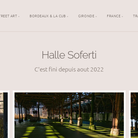
TREET ART
BORDEAUX & LA CUB
GIRONDE
FRANCE
TR
Halle Soferti
C'est fini depuis aout 2022